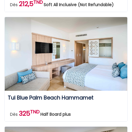
TND
212,5
Dès
Soft All Inclusive (Not Refundable)
Tui Blue Palm Beach Hammamet
TND
325
Dès
Half Board plus