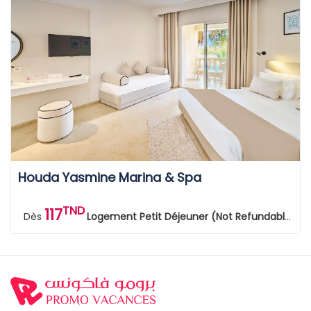
Houda Yasmine Marina & Spa
TND
117
Dès
Logement Petit Déjeuner (Not Refundable)