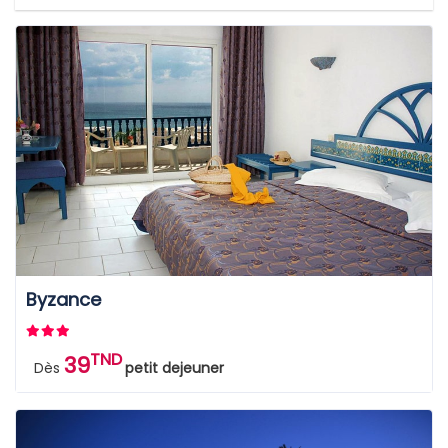
Byzance
TND
39
Dès
petit dejeuner